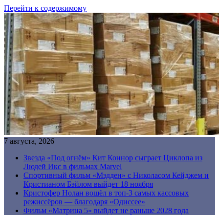
Перейти к содержимому
7 августа, 2026
Звезда «Под огнём» Кит Коннор сыграет Циклопа из
Людей Икс в фильмах Marvel
Спортивный фильм «Мэдден» с Николасом Кейджем и
Кристианом Бэйлом выйдет 18 ноября
Кристофер Нолан вошёл в топ-3 самых кассовых
режиссёров — благодаря «Одиссее»
Фильм «Матрица 5» выйдет не раньше 2028 года