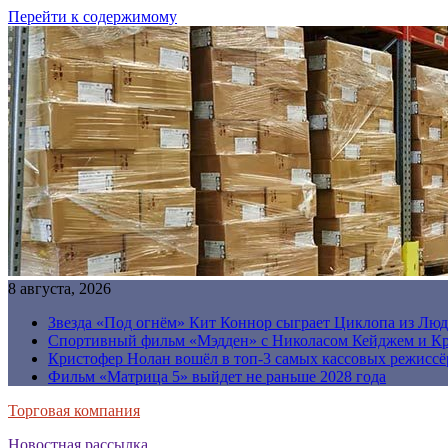
Перейти к содержимому
8 августа, 2026
Звезда «Под огнём» Кит Коннор сыграет Циклопа из Люд
Спортивный фильм «Мэдден» с Николасом Кейджем и Кр
Кристофер Нолан вошёл в топ-3 самых кассовых режиссё
Фильм «Матрица 5» выйдет не раньше 2028 года
Торговая компания
Новостная рассылка