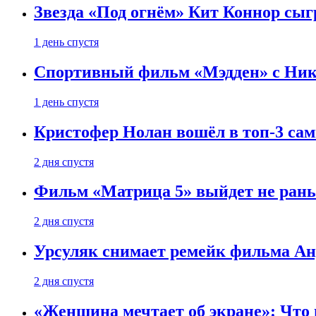
Звезда «Под огнём» Кит Коннор сыг
1 день спустя
Спортивный фильм «Мэдден» с Ник
1 день спустя
Кристофер Нолан вошёл в топ-3 сам
2 дня спустя
Фильм «Матрица 5» выйдет не рань
2 дня спустя
Урсуляк снимает ремейк фильма Анд
2 дня спустя
«Женщина мечтает об экране»: Что п