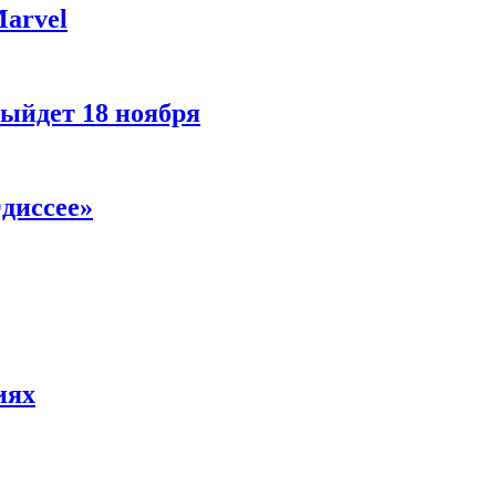
Marvel
ыйдет 18 ноября
диссее»
иях