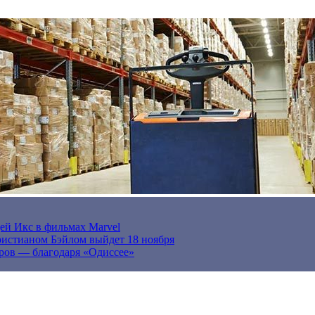
ей Икс в фильмах Marvel
истианом Бэйлом выйдет 18 ноября
ров — благодаря «Одиссее»