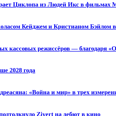
рает Циклопа из Людей Икс в фильмах 
оласом Кейджем и Кристианом Бэйлом в
ых кассовых режиссёров — благодаря «О
ше 2028 года
реасяна: «Война и мир» в трех измерен
одтолкнуло Zivert на дебют в кино