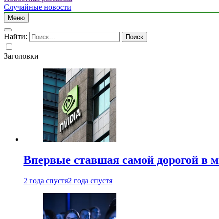
Случайные новости
Меню
Найти:
Заголовки
Впервые ставшая самой дорогой в 
2 года спустя
2 года спустя