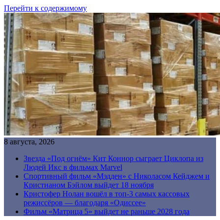
Перейти к содержимому
8 августа, 2026
Звезда «Под огнём» Кит Коннор сыграет Циклопа из
Людей Икс в фильмах Marvel
Спортивный фильм «Мэдден» с Николасом Кейджем и
Кристианом Бэйлом выйдет 18 ноября
Кристофер Нолан вошёл в топ-3 самых кассовых
режиссёров — благодаря «Одиссее»
Фильм «Матрица 5» выйдет не раньше 2028 года