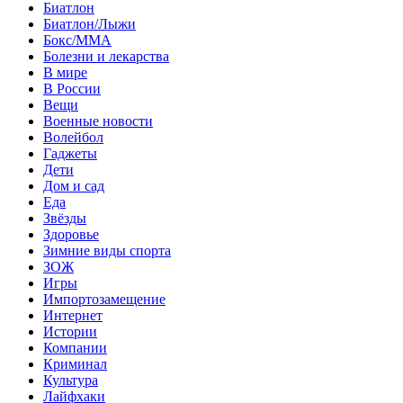
Биатлон
Биатлон/Лыжи
Бокс/MMA
Болезни и лекарства
В мире
В России
Вещи
Военные новости
Волейбол
Гаджеты
Дети
Дом и сад
Еда
Звёзды
Здоровье
Зимние виды спорта
ЗОЖ
Игры
Импортозамещение
Интернет
Истории
Компании
Криминал
Культура
Лайфхаки