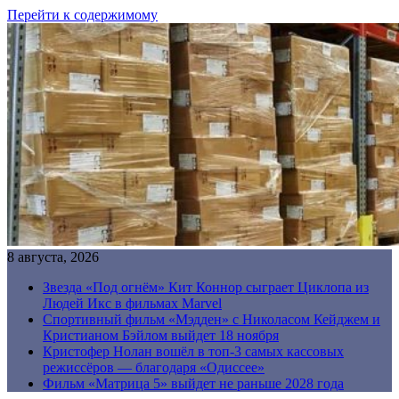
Перейти к содержимому
8 августа, 2026
Звезда «Под огнём» Кит Коннор сыграет Циклопа из
Людей Икс в фильмах Marvel
Спортивный фильм «Мэдден» с Николасом Кейджем и
Кристианом Бэйлом выйдет 18 ноября
Кристофер Нолан вошёл в топ-3 самых кассовых
режиссёров — благодаря «Одиссее»
Фильм «Матрица 5» выйдет не раньше 2028 года