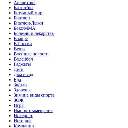
Аналитика
Баскетбол
Безумный мир
Биатлон
Биатлон/Лыжи
Бокс/MMA
Болезни и лекарства
В мире
В России
Вещи
Военные новости
Волейбол
Гаджеты
Дети
Дом и сад
Еда
Звёзды
Здоровье
Зимние виды спорта
ЗОЖ
Игры
Импортозамещение
Интернет
Истории
Компании