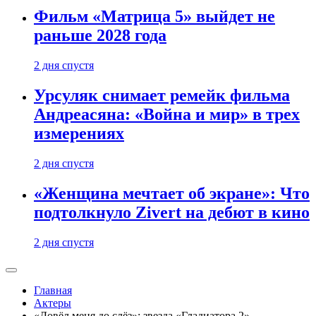
Фильм «Матрица 5» выйдет не
раньше 2028 года
2 дня спустя
Урсуляк снимает ремейк фильма
Андреасяна: «Война и мир» в трех
измерениях
2 дня спустя
«Женщина мечтает об экране»: Что
подтолкнуло Zivert на дебют в кино
2 дня спустя
Главная
Актеры
«Довёл меня до слёз»: звезда «Гладиатора 2»