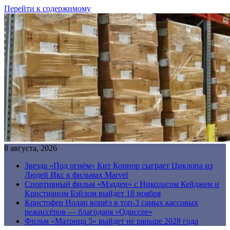
Перейти к содержимому
8 августа, 2026
Звезда «Под огнём» Кит Коннор сыграет Циклопа из
Людей Икс в фильмах Marvel
Спортивный фильм «Мэдден» с Николасом Кейджем и
Кристианом Бэйлом выйдет 18 ноября
Кристофер Нолан вошёл в топ-3 самых кассовых
режиссёров — благодаря «Одиссее»
Фильм «Матрица 5» выйдет не раньше 2028 года