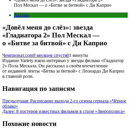
Пол Мескал — о «Битве за битвой» с Ди Каприо
Актеры
«Довёл меня до слёз»: звезда
«Гладиатора 2» Пол Мескал —
о «Битве за битвой» с Ди Каприо
Чемпионат.com
9 месяцев спустя
0
1 минуты
Издание Variety взяло интервью у звезды фильма «Гладиатор
2» Пола Мескала. Он рассказал о своём впечатлении
от недавней ленты «Битва за битвой» с Леонардо Ди Каприо
в главной роли.
Навигация по записям
Предыдущая:
Расписание выхода 2-го сезона сериала «Чёрное
облако»
Далее:
8 постеров известных фильмов в стиле «Зверополиса»
Похожие новости