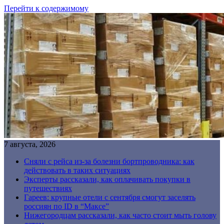
Перейти к содержимому
7 августа, 2026
Сняли с рейса из-за болезни бортпроводника: как
действовать в таких ситуациях
Эксперты рассказали, как оплачивать покупки в
путешествиях
Гареев: крупные отели с сентября смогут заселять
россиян по ID в “Максе”
Нижегородцам рассказали, как часто стоит мыть голову