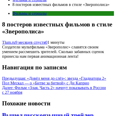
8 постеров известных фильмов в стиле «Зверополиса»
Фильмы и сериалы
8 постеров известных фильмов в стиле
«Зверополиса»
Tlum.ru
9 месяцев спустя
0
1 минуты
Создатели мультфильма «Зверополис» славятся своим
умением рассмешить зрителей. Сколько забавных сценок
принесла нам первая анимационная лента!
Навигация по записям
Предыдущая:
«Довёл меня до слёз»: звезда «Гладиатора 2»
Пол Мескал — о «Битве за битвой» с Ди Каприо
Далее:
Фильм «Злая. Часть 2» начнут показывать в России
с 27 ноября
Похожие новости
Вышел русскоязычный трейлер