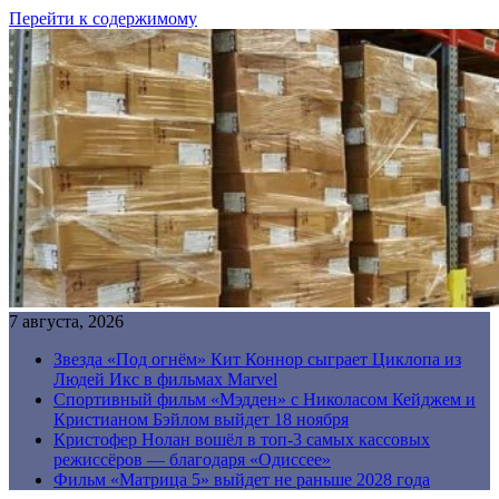
Перейти к содержимому
7 августа, 2026
Звезда «Под огнём» Кит Коннор сыграет Циклопа из
Людей Икс в фильмах Marvel
Спортивный фильм «Мэдден» с Николасом Кейджем и
Кристианом Бэйлом выйдет 18 ноября
Кристофер Нолан вошёл в топ-3 самых кассовых
режиссёров — благодаря «Одиссее»
Фильм «Матрица 5» выйдет не раньше 2028 года