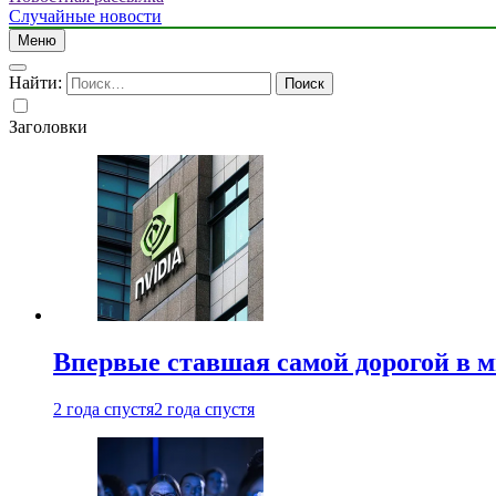
Случайные новости
Меню
Найти:
Заголовки
Впервые ставшая самой дорогой в 
2 года спустя
2 года спустя