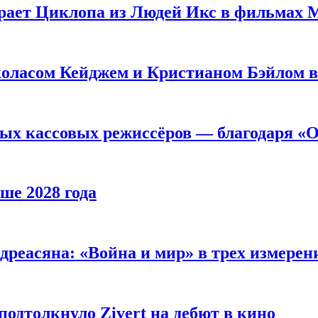
рает Циклопа из Людей Икс в фильмах 
оласом Кейджем и Кристианом Бэйлом в
ых кассовых режиссёров — благодаря «О
ше 2028 года
реасяна: «Война и мир» в трех измерен
одтолкнуло Zivert на дебют в кино