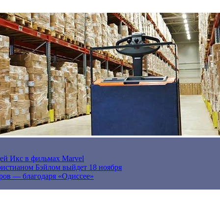
ей Икс в фильмах Marvel
истианом Бэйлом выйдет 18 ноября
ров — благодаря «Одиссее»