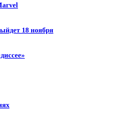
Marvel
ыйдет 18 ноября
диссее»
иях