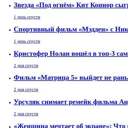
Звезда «Под огнём» Кит Коннор сыг
1 день спустя
Спортивный фильм «Мэдден» с Ник
1 день спустя
Кристофер Нолан вошёл в топ-3 сам
2 дня спустя
Фильм «Матрица 5» выйдет не рань
2 дня спустя
Урсуляк снимает ремейк фильма Анд
2 дня спустя
«Женщина мечтает об экране»: Что п