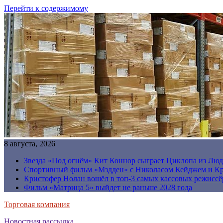
Перейти к содержимому
8 августа, 2026
Звезда «Под огнём» Кит Коннор сыграет Циклопа из Люд
Спортивный фильм «Мэдден» с Николасом Кейджем и Кр
Кристофер Нолан вошёл в топ-3 самых кассовых режиссё
Фильм «Матрица 5» выйдет не раньше 2028 года
Торговая компания
Новостная рассылка