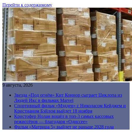
Перейти к содержимому
9 августа, 2026
Звезда «Под огнём» Кит Коннор сыграет Циклопа из
Людей Икс в фильмах Marvel
Спортивный фильм «Мэдден» с Николасом Кейджем и
Кристианом Бэйлом выйдет 18 ноября
Кристофер Нолан вошёл в топ-3 самых кассовых
режиссёров — благодаря «Одиссее»
Фильм «Матрица 5» выйдет не раньше 2028 года