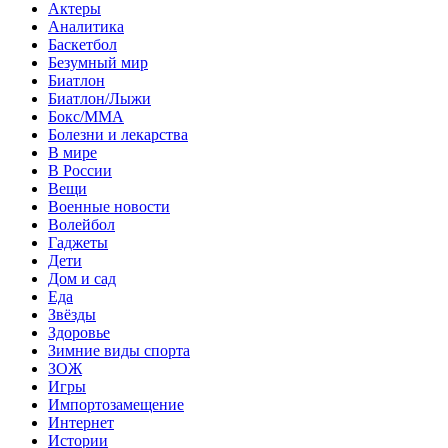
Актеры
Аналитика
Баскетбол
Безумный мир
Биатлон
Биатлон/Лыжи
Бокс/MMA
Болезни и лекарства
В мире
В России
Вещи
Военные новости
Волейбол
Гаджеты
Дети
Дом и сад
Еда
Звёзды
Здоровье
Зимние виды спорта
ЗОЖ
Игры
Импортозамещение
Интернет
Истории