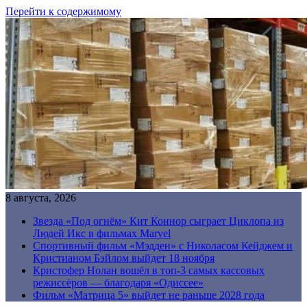
Перейти к содержимому
8 августа, 2026
Звезда «Под огнём» Кит Коннор сыграет Циклопа из
Людей Икс в фильмах Marvel
Спортивный фильм «Мэдден» с Николасом Кейджем и
Кристианом Бэйлом выйдет 18 ноября
Кристофер Нолан вошёл в топ-3 самых кассовых
режиссёров — благодаря «Одиссее»
Фильм «Матрица 5» выйдет не раньше 2028 года