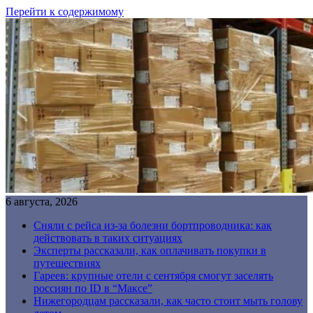
Перейти к содержимому
6 августа, 2026
Сняли с рейса из-за болезни бортпроводника: как
действовать в таких ситуациях
Эксперты рассказали, как оплачивать покупки в
путешествиях
Гареев: крупные отели с сентября смогут заселять
россиян по ID в “Максе”
Нижегородцам рассказали, как часто стоит мыть голову