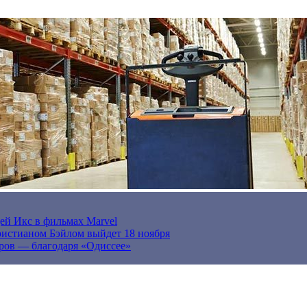
ей Икс в фильмах Marvel
истианом Бэйлом выйдет 18 ноября
ров — благодаря «Одиссее»