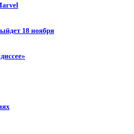
Marvel
ыйдет 18 ноября
диссее»
иях