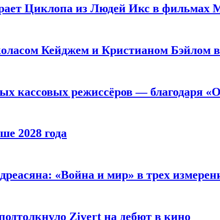
рает Циклопа из Людей Икс в фильмах 
оласом Кейджем и Кристианом Бэйлом в
ых кассовых режиссёров — благодаря «О
ше 2028 года
реасяна: «Война и мир» в трех измерен
одтолкнуло Zivert на дебют в кино