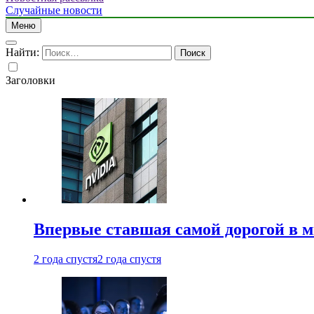
Случайные новости
Меню
Найти:
Заголовки
Впервые ставшая самой дорогой в 
2 года спустя
2 года спустя