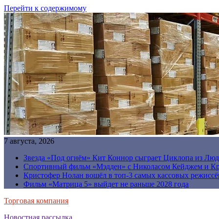
Перейти к содержимому
7 августа, 2026
Звезда «Под огнём» Кит Коннор сыграет Циклопа из Люд
Спортивный фильм «Мэдден» с Николасом Кейджем и Кр
Кристофер Нолан вошёл в топ-3 самых кассовых режиссё
Фильм «Матрица 5» выйдет не раньше 2028 года
Торговая компания
Новостная рассылка