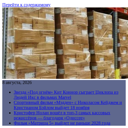
Перейти к содержимому
8 августа, 2026
Звезда «Под огнём» Кит Коннор сыграет Циклопа из
Людей Икс в фильмах Marvel
Спортивный фильм «Мэдден» с Николасом Кейджем и
Кристианом Бэйлом выйдет 18 ноября
Кристофер Нолан вошёл в топ-3 самых кассовых
режиссёров — благодаря «Одиссее»
Фильм «Матрица 5» выйдет не раньше 2028 года