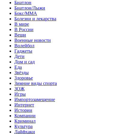
Биатлон
Биатлон/Лыжи
Бокс/MMA
Болезни и лекарства
В мире
В России
Вещи
Военные новости
Волейбол
Гаджеты
Дети
Дом и сад
Еда
Звёзды
Здоровье
Зимние виды спорта
ЗОЖ
Игры
Импортозамещение
Интернет
Истории
Компании
Криминал
Культура
Лайфхаки