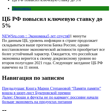
Экономика
ЦБ РФ повысил ключевую ставку до
5%
NEWSru.com :: Экономика
5 лет спустя
0
1 минуты
По данным ЦБ, уровень инфляции в стране продолжает
складываться выше прогноза Банка России, однако
восстановление экономической активности приобретает все
более устойчивый характер. Ожидается, что российская
экономика вернется к своему докризисному уровню во
втором полугодии 2021 года. Следующее заседание ЦБ РФ
намечено на 11 июня.
Навигация по записям
Предыдущая:
Книга Марии Степановой “Памяти памяти”
вошла в шорт-лист Букеровской премии
Далее:
Овощи и фрукты не по карману: россияне начали
больше экономить на продуктах питания