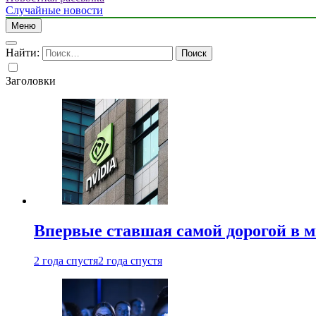
Случайные новости
Меню
Найти:
Заголовки
Впервые ставшая самой дорогой в 
2 года спустя
2 года спустя