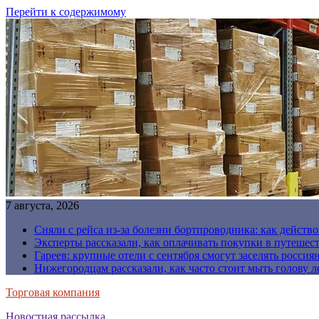
Перейти к содержимому
7 августа, 2026
Сняли с рейса из-за болезни бортпроводника: как действо
Эксперты рассказали, как оплачивать покупки в путешес
Гареев: крупные отели с сентября смогут заселять россия
Нижегородцам рассказали, как часто стоит мыть голову л
Торговая компания
Новостная рассылка