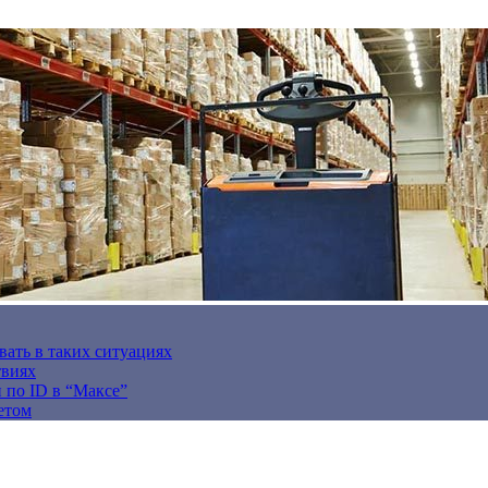
вать в таких ситуациях
твиях
н по ID в “Максе”
етом