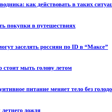
оводника: как действовать в таких ситуа
ть покупки в путешествиях
могут заселять россиян по ID в “Максе”
о стоит мыть голову летом
уитивное питание меняет тело без голод
 летнего дождя