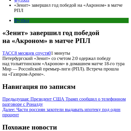
«Зенит» завершил год победой на «Акроном» в матче
РПЛ
Футбол
«Зенит» завершил год победой
на «Акроном» в матче РПЛ
ТАСС
8 месяцев спустя
0
1 минуты
Петербургский «Зенит» со счетом 2:0 одержал победу
над тольяттинским «Акроном» в домашнем матче 18-го тура
Мир — Российской премьер-лиги (РПЛ). Встреча прошла
на «Газпром-Арене».
Навигация по записям
Предыдущая:
Президент США Трамп сообщил о телефонном
разговоре с Роналду
Далее:
Части россиян захотели выдавать ипотеку под один
процент
Похожие новости