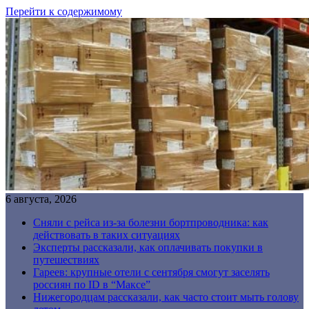
Перейти к содержимому
6 августа, 2026
Сняли с рейса из-за болезни бортпроводника: как
действовать в таких ситуациях
Эксперты рассказали, как оплачивать покупки в
путешествиях
Гареев: крупные отели с сентября смогут заселять
россиян по ID в “Максе”
Нижегородцам рассказали, как часто стоит мыть голову