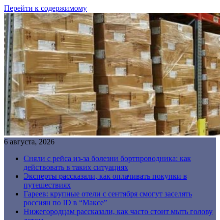
Перейти к содержимому
6 августа, 2026
Сняли с рейса из-за болезни бортпроводника: как
действовать в таких ситуациях
Эксперты рассказали, как оплачивать покупки в
путешествиях
Гареев: крупные отели с сентября смогут заселять
россиян по ID в “Максе”
Нижегородцам рассказали, как часто стоит мыть голову