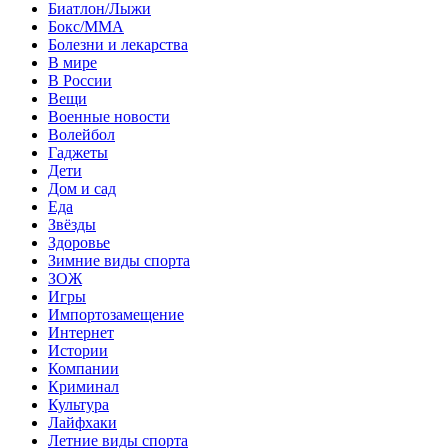
Биатлон/Лыжи
Бокс/MMA
Болезни и лекарства
В мире
В России
Вещи
Военные новости
Волейбол
Гаджеты
Дети
Дом и сад
Еда
Звёзды
Здоровье
Зимние виды спорта
ЗОЖ
Игры
Импортозамещение
Интернет
Истории
Компании
Криминал
Культура
Лайфхаки
Летние виды спорта