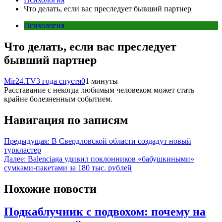
Что делать, если вас преследует бывший партнер
Психология
Что делать, если вас преследует
бывший партнер
Mir24.TV
3 года спустя
0
1 минуты
Расставание с некогда любимым человеком может стать
крайне болезненным событием.
Навигация по записям
Предыдущая:
В Свердловской области создадут новый
туркластер
Далее:
Balenciaga удивил поклонников «бабушкиными»
сумками-пакетами за 180 тыс. рублей
Похожие новости
Подкаблучник с подвохом: почему на