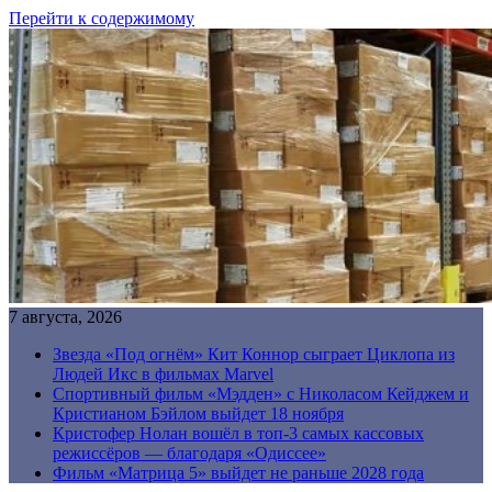
Перейти к содержимому
7 августа, 2026
Звезда «Под огнём» Кит Коннор сыграет Циклопа из
Людей Икс в фильмах Marvel
Спортивный фильм «Мэдден» с Николасом Кейджем и
Кристианом Бэйлом выйдет 18 ноября
Кристофер Нолан вошёл в топ-3 самых кассовых
режиссёров — благодаря «Одиссее»
Фильм «Матрица 5» выйдет не раньше 2028 года