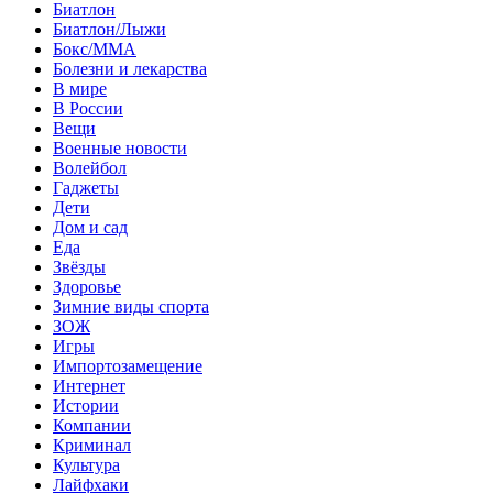
Биатлон
Биатлон/Лыжи
Бокс/MMA
Болезни и лекарства
В мире
В России
Вещи
Военные новости
Волейбол
Гаджеты
Дети
Дом и сад
Еда
Звёзды
Здоровье
Зимние виды спорта
ЗОЖ
Игры
Импортозамещение
Интернет
Истории
Компании
Криминал
Культура
Лайфхаки