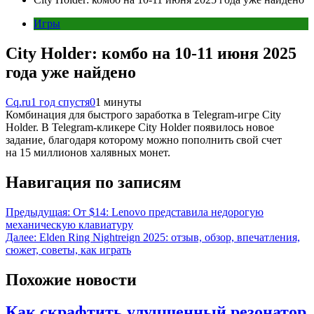
Игры
City Holder: комбо на 10-11 июня 2025
года уже найдено
Cq.ru
1 год спустя
0
1 минуты
Комбинация для быстрого заработка в Telegram-игре City
Holder. В Telegram-кликере City Holder появилось новое
задание, благодаря которому можно пополнить свой счет
на 15 миллионов халявных монет.
Навигация по записям
Предыдущая:
От $14: Lenovo представила недорогую
механическую клавиатуру
Далее:
Elden Ring Nightreign 2025: отзыв, обзор, впечатления,
сюжет, советы, как играть
Похожие новости
Как скрафтить улучшенный резонатор