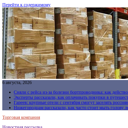
Перейти к содержимому
6 августа, 2026
Сняли с рейса из-за болезни бортпроводника: как действо
Эксперты рассказали, как оплачивать покупки в путешес
Гареев: крупные отели с сентября смогут заселять россия
Нижегородцам рассказали, как часто стоит мыть голову л
Торговая компания
Новостная рассылка