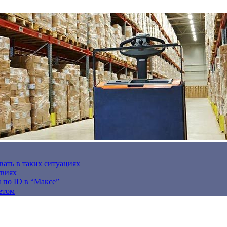
вать в таких ситуациях
твиях
н по ID в “Максе”
етом