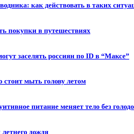
оводника: как действовать в таких ситуа
ть покупки в путешествиях
могут заселять россиян по ID в “Максе”
о стоит мыть голову летом
уитивное питание меняет тело без голод
 летнего дождя