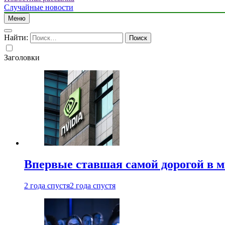
Случайные новости
Меню
Найти:
Заголовки
Впервые ставшая самой дорогой в 
2 года спустя
2 года спустя