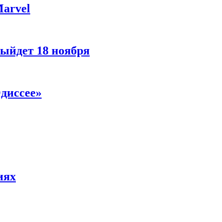
Marvel
ыйдет 18 ноября
диссее»
иях