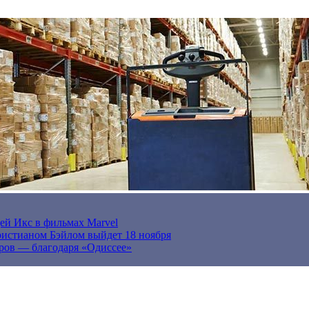
ей Икс в фильмах Marvel
истианом Бэйлом выйдет 18 ноября
ров — благодаря «Одиссее»