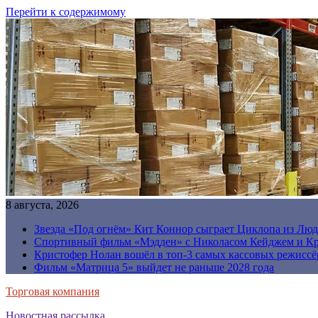
Перейти к содержимому
8 августа, 2026
Звезда «Под огнём» Кит Коннор сыграет Циклопа из Люд
Спортивный фильм «Мэдден» с Николасом Кейджем и Кр
Кристофер Нолан вошёл в топ-3 самых кассовых режиссё
Фильм «Матрица 5» выйдет не раньше 2028 года
Торговая компания
Новостная рассылка