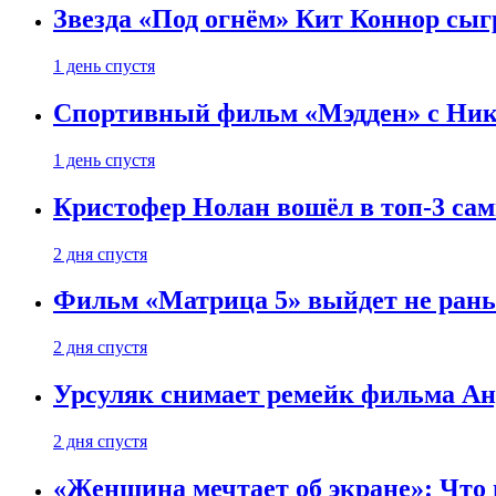
Звезда «Под огнём» Кит Коннор сыг
1 день спустя
Спортивный фильм «Мэдден» с Ник
1 день спустя
Кристофер Нолан вошёл в топ-3 сам
2 дня спустя
Фильм «Матрица 5» выйдет не рань
2 дня спустя
Урсуляк снимает ремейк фильма Анд
2 дня спустя
«Женщина мечтает об экране»: Что п