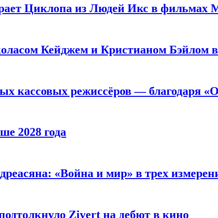
рает Циклопа из Людей Икс в фильмах 
оласом Кейджем и Кристианом Бэйлом в
ых кассовых режиссёров — благодаря «О
ше 2028 года
реасяна: «Война и мир» в трех измерен
одтолкнуло Zivert на дебют в кино