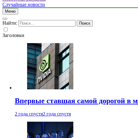
Случайные новости
Меню
Найти:
Заголовки
Впервые ставшая самой дорогой в 
2 года спустя
2 года спустя