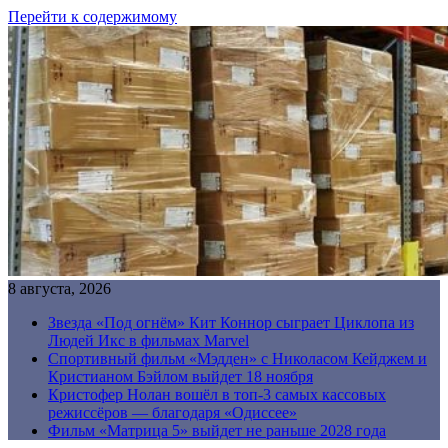
Перейти к содержимому
8 августа, 2026
Звезда «Под огнём» Кит Коннор сыграет Циклопа из
Людей Икс в фильмах Marvel
Спортивный фильм «Мэдден» с Николасом Кейджем и
Кристианом Бэйлом выйдет 18 ноября
Кристофер Нолан вошёл в топ-3 самых кассовых
режиссёров — благодаря «Одиссее»
Фильм «Матрица 5» выйдет не раньше 2028 года