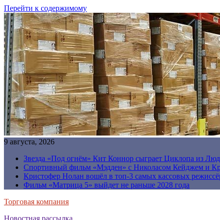
Перейти к содержимому
9 августа, 2026
Звезда «Под огнём» Кит Коннор сыграет Циклопа из Люд
Спортивный фильм «Мэдден» с Николасом Кейджем и Кр
Кристофер Нолан вошёл в топ-3 самых кассовых режиссё
Фильм «Матрица 5» выйдет не раньше 2028 года
Торговая компания
Новостная рассылка