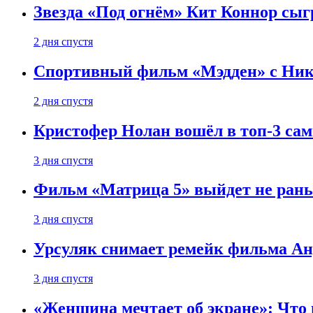
Звезда «Под огнём» Кит Коннор сыг
2 дня спустя
Спортивный фильм «Мэдден» с Ник
2 дня спустя
Кристофер Нолан вошёл в топ-3 сам
3 дня спустя
Фильм «Матрица 5» выйдет не рань
3 дня спустя
Урсуляк снимает ремейк фильма Анд
3 дня спустя
«Женщина мечтает об экране»: Что п