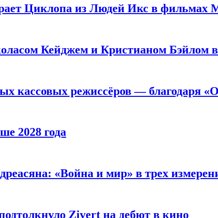
рает Циклопа из Людей Икс в фильмах 
оласом Кейджем и Кристианом Бэйлом в
ых кассовых режиссёров — благодаря «О
ше 2028 года
реасяна: «Война и мир» в трех измерен
одтолкнуло Zivert на дебют в кино