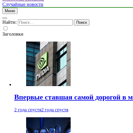
Случайные новости
Меню
Найти:
Заголовки
Впервые ставшая самой дорогой в 
2 года спустя
2 года спустя