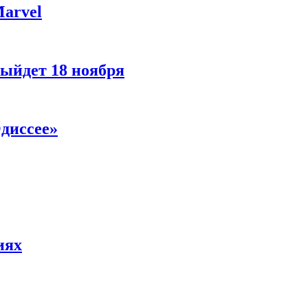
Marvel
ыйдет 18 ноября
диссее»
иях