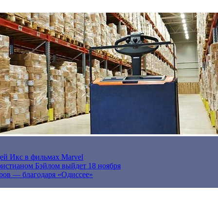
ей Икс в фильмах Marvel
истианом Бэйлом выйдет 18 ноября
ров — благодаря «Одиссее»