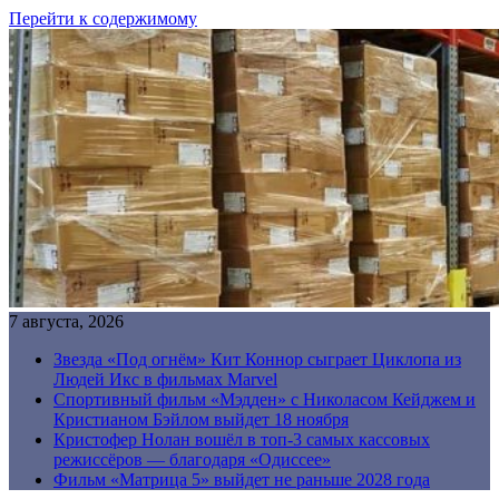
Перейти к содержимому
7 августа, 2026
Звезда «Под огнём» Кит Коннор сыграет Циклопа из
Людей Икс в фильмах Marvel
Спортивный фильм «Мэдден» с Николасом Кейджем и
Кристианом Бэйлом выйдет 18 ноября
Кристофер Нолан вошёл в топ-3 самых кассовых
режиссёров — благодаря «Одиссее»
Фильм «Матрица 5» выйдет не раньше 2028 года