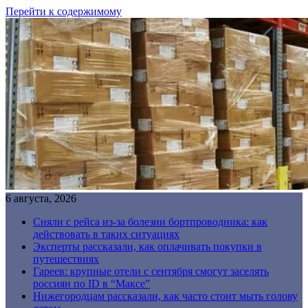
Перейти к содержимому
6 августа, 2026
Сняли с рейса из-за болезни бортпроводника: как
действовать в таких ситуациях
Эксперты рассказали, как оплачивать покупки в
путешествиях
Гареев: крупные отели с сентября смогут заселять
россиян по ID в “Максе”
Нижегородцам рассказали, как часто стоит мыть голову