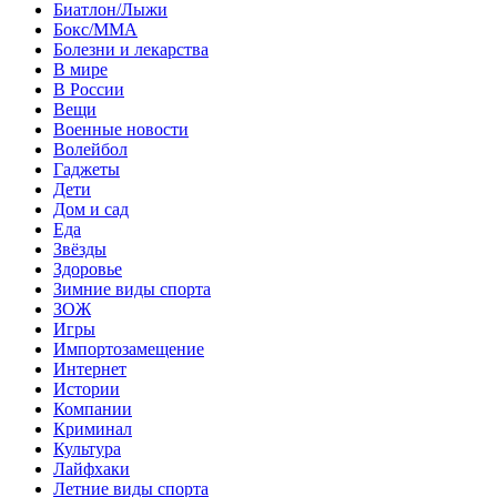
Биатлон/Лыжи
Бокс/MMA
Болезни и лекарства
В мире
В России
Вещи
Военные новости
Волейбол
Гаджеты
Дети
Дом и сад
Еда
Звёзды
Здоровье
Зимние виды спорта
ЗОЖ
Игры
Импортозамещение
Интернет
Истории
Компании
Криминал
Культура
Лайфхаки
Летние виды спорта