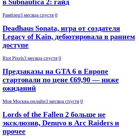
в Subnautica 2: гайд
Рамблер
3 месяца спустя
0
Deadhaus Sonata, игра от создателя
Legacy of Kain, дебютировала в раннем
доступе
Riot Pixels
3 месяца спустя
0
Предзаказы на GTA 6 в Европе
стартовали по цене €69,90 — ниже
ожиданий
Моя Москва.онлайн
3 месяца спустя
0
Lords of the Fallen 2 больше не
эксклюзив, Denuvo в Arc Raiders и
прочее