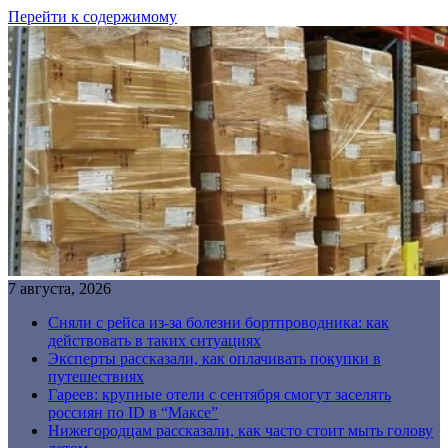
Перейти к содержимому
7 августа, 2026
Сняли с рейса из-за болезни бортпроводника: как
действовать в таких ситуациях
Эксперты рассказали, как оплачивать покупки в
путешествиях
Гареев: крупные отели с сентября смогут заселять
россиян по ID в “Максе”
Нижегородцам рассказали, как часто стоит мыть голову