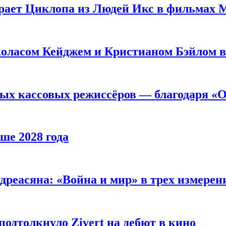
рает Циклопа из Людей Икс в фильмах 
оласом Кейджем и Кристианом Бэйлом в
ых кассовых режиссёров — благодаря «О
ше 2028 года
реасяна: «Война и мир» в трех измерен
одтолкнуло Zivert на дебют в кино