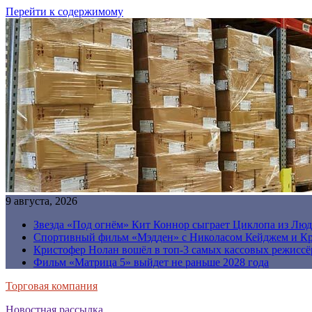
Перейти к содержимому
9 августа, 2026
Звезда «Под огнём» Кит Коннор сыграет Циклопа из Люд
Спортивный фильм «Мэдден» с Николасом Кейджем и Кр
Кристофер Нолан вошёл в топ-3 самых кассовых режиссё
Фильм «Матрица 5» выйдет не раньше 2028 года
Торговая компания
Новостная рассылка