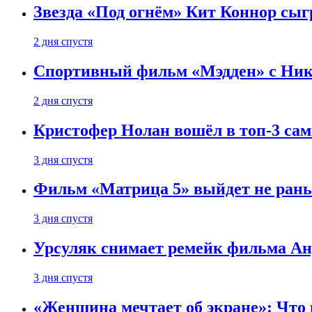
Звезда «Под огнём» Кит Коннор сыг
2 дня спустя
Спортивный фильм «Мэдден» с Ник
2 дня спустя
Кристофер Нолан вошёл в топ-3 сам
3 дня спустя
Фильм «Матрица 5» выйдет не рань
3 дня спустя
Урсуляк снимает ремейк фильма Анд
3 дня спустя
«Женщина мечтает об экране»: Что п