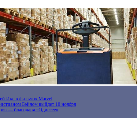
ей Икс в фильмах Marvel
истианом Бэйлом выйдет 18 ноября
ров — благодаря «Одиссее»