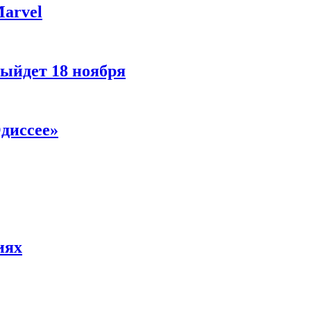
Marvel
ыйдет 18 ноября
диссее»
иях