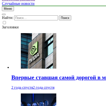
Случайные новости
Меню
Найти:
Заголовки
Впервые ставшая самой дорогой в 
2 года спустя
2 года спустя