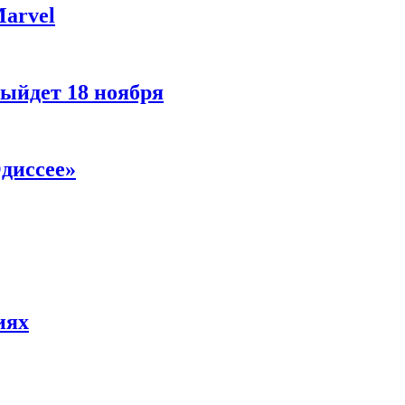
Marvel
ыйдет 18 ноября
диссее»
иях