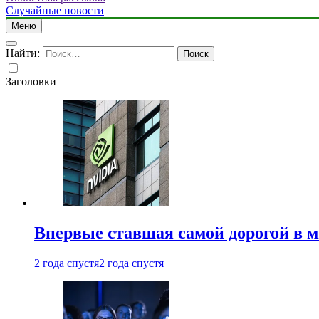
Случайные новости
Меню
Найти:
Заголовки
Впервые ставшая самой дорогой в 
2 года спустя
2 года спустя