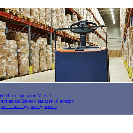
ей Икс в фильмах Marvel
истианом Бэйлом выйдет 18 ноября
ров — благодаря «Одиссее»