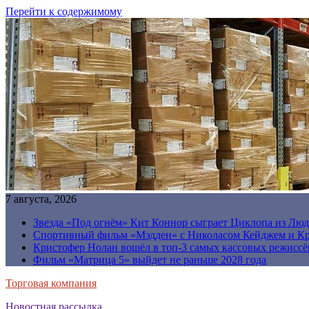
Перейти к содержимому
7 августа, 2026
Звезда «Под огнём» Кит Коннор сыграет Циклопа из Люд
Спортивный фильм «Мэдден» с Николасом Кейджем и Кр
Кристофер Нолан вошёл в топ-3 самых кассовых режиссё
Фильм «Матрица 5» выйдет не раньше 2028 года
Торговая компания
Новостная рассылка