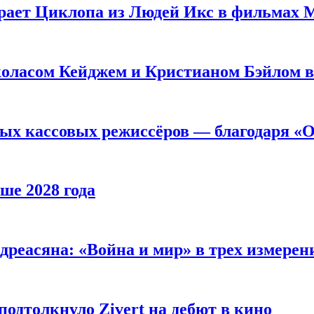
рает Циклопа из Людей Икс в фильмах 
оласом Кейджем и Кристианом Бэйлом в
ых кассовых режиссёров — благодаря «О
ше 2028 года
реасяна: «Война и мир» в трех измерен
одтолкнуло Zivert на дебют в кино