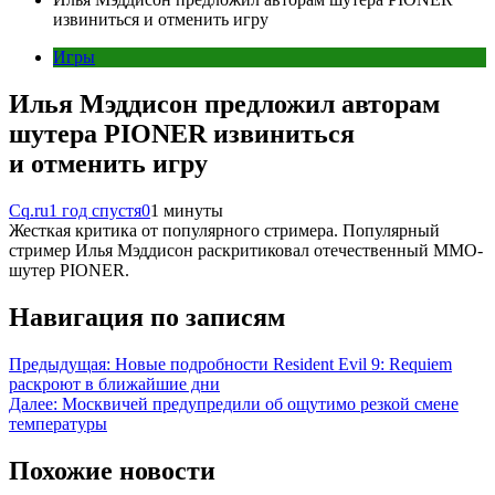
извиниться и отменить игру
Игры
Илья Мэддисон предложил авторам
шутера PIONER извиниться
и отменить игру
Cq.ru
1 год спустя
0
1 минуты
Жесткая критика от популярного стримера. Популярный
стример Илья Мэддисон раскритиковал отечественный ММО-
шутер PIONER.
Навигация по записям
Предыдущая:
Новые подробности Resident Evil 9: Requiem
раскроют в ближайшие дни
Далее:
Москвичей предупредили об ощутимо резкой смене
температуры
Похожие новости