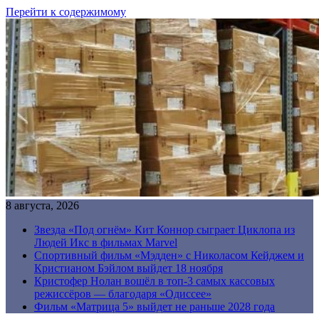
Перейти к содержимому
8 августа, 2026
Звезда «Под огнём» Кит Коннор сыграет Циклопа из
Людей Икс в фильмах Marvel
Спортивный фильм «Мэдден» с Николасом Кейджем и
Кристианом Бэйлом выйдет 18 ноября
Кристофер Нолан вошёл в топ-3 самых кассовых
режиссёров — благодаря «Одиссее»
Фильм «Матрица 5» выйдет не раньше 2028 года