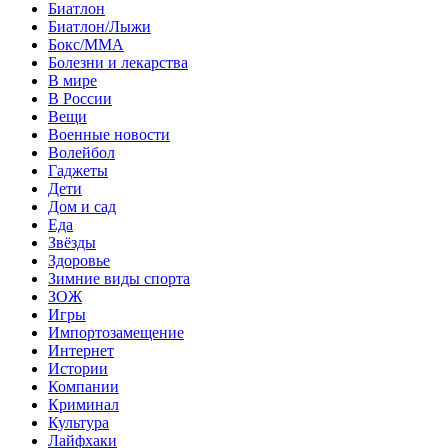
Биатлон
Биатлон/Лыжи
Бокс/MMA
Болезни и лекарства
В мире
В России
Вещи
Военные новости
Волейбол
Гаджеты
Дети
Дом и сад
Еда
Звёзды
Здоровье
Зимние виды спорта
ЗОЖ
Игры
Импортозамещение
Интернет
Истории
Компании
Криминал
Культура
Лайфхаки