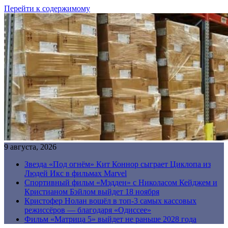
Перейти к содержимому
9 августа, 2026
Звезда «Под огнём» Кит Коннор сыграет Циклопа из
Людей Икс в фильмах Marvel
Спортивный фильм «Мэдден» с Николасом Кейджем и
Кристианом Бэйлом выйдет 18 ноября
Кристофер Нолан вошёл в топ-3 самых кассовых
режиссёров — благодаря «Одиссее»
Фильм «Матрица 5» выйдет не раньше 2028 года