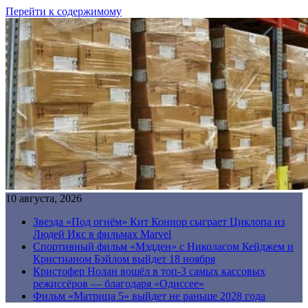
Перейти к содержимому
10 августа, 2026
Звезда «Под огнём» Кит Коннор сыграет Циклопа из
Людей Икс в фильмах Marvel
Спортивный фильм «Мэдден» с Николасом Кейджем и
Кристианом Бэйлом выйдет 18 ноября
Кристофер Нолан вошёл в топ-3 самых кассовых
режиссёров — благодаря «Одиссее»
Фильм «Матрица 5» выйдет не раньше 2028 года