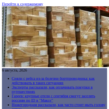
Перейти к содержимому
6 августа, 2026
Сняли с рейса из-за болезни бортпроводника: как
действовать в таких ситуациях
Эксперты рассказали, как оплачивать покупки в
путешествиях
Гареев: крупные отели с сентября смогут заселять
россиян по ID в “Максе”
Нижегородцам рассказали, как часто стоит мыть голову