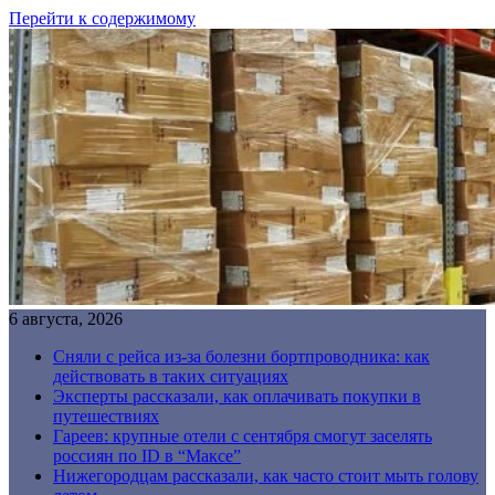
Перейти к содержимому
6 августа, 2026
Сняли с рейса из-за болезни бортпроводника: как
действовать в таких ситуациях
Эксперты рассказали, как оплачивать покупки в
путешествиях
Гареев: крупные отели с сентября смогут заселять
россиян по ID в “Максе”
Нижегородцам рассказали, как часто стоит мыть голову