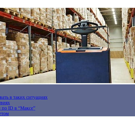
вать в таких ситуациях
твиях
н по ID в “Максе”
етом