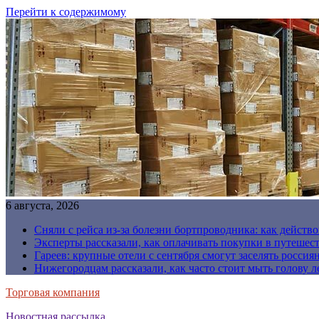
Перейти к содержимому
6 августа, 2026
Сняли с рейса из-за болезни бортпроводника: как действо
Эксперты рассказали, как оплачивать покупки в путешес
Гареев: крупные отели с сентября смогут заселять россия
Нижегородцам рассказали, как часто стоит мыть голову л
Торговая компания
Новостная рассылка