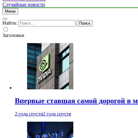
Случайные новости
Меню
Найти:
Заголовки
Впервые ставшая самой дорогой в 
2 года спустя
2 года спустя