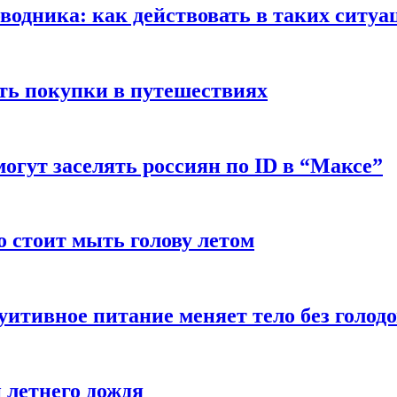
оводника: как действовать в таких ситуа
ть покупки в путешествиях
могут заселять россиян по ID в “Максе”
о стоит мыть голову летом
уитивное питание меняет тело без голод
 летнего дождя