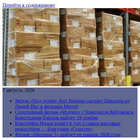
Перейти к содержимому
7 августа, 2026
Звезда «Под огнём» Кит Коннор сыграет Циклопа из
Людей Икс в фильмах Marvel
Спортивный фильм «Мэдден» с Николасом Кейджем и
Кристианом Бэйлом выйдет 18 ноября
Кристофер Нолан вошёл в топ-3 самых кассовых
режиссёров — благодаря «Одиссее»
Фильм «Матрица 5» выйдет не раньше 2028 года