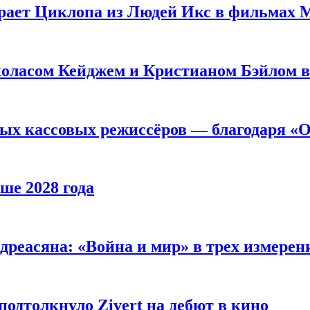
рает Циклопа из Людей Икс в фильмах 
оласом Кейджем и Кристианом Бэйлом в
ых кассовых режиссёров — благодаря «О
ше 2028 года
реасяна: «Война и мир» в трех измерен
одтолкнуло Zivert на дебют в кино