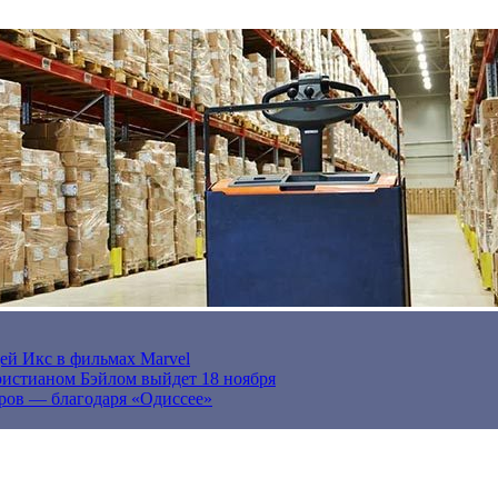
ей Икс в фильмах Marvel
истианом Бэйлом выйдет 18 ноября
ров — благодаря «Одиссее»