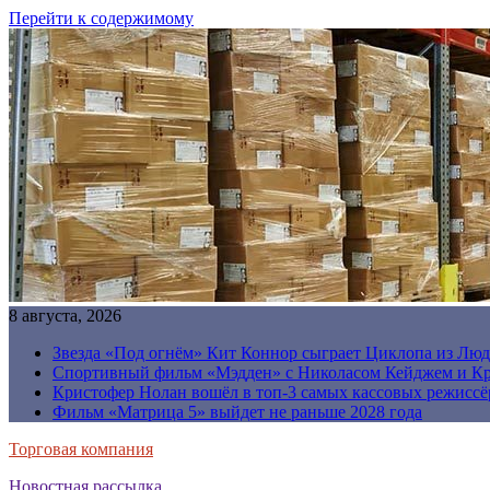
Перейти к содержимому
8 августа, 2026
Звезда «Под огнём» Кит Коннор сыграет Циклопа из Люд
Спортивный фильм «Мэдден» с Николасом Кейджем и Кр
Кристофер Нолан вошёл в топ-3 самых кассовых режиссё
Фильм «Матрица 5» выйдет не раньше 2028 года
Торговая компания
Новостная рассылка