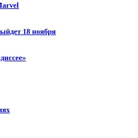
Marvel
ыйдет 18 ноября
диссее»
иях