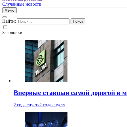
Случайные новости
Меню
Найти:
Заголовки
Впервые ставшая самой дорогой в 
2 года спустя
2 года спустя