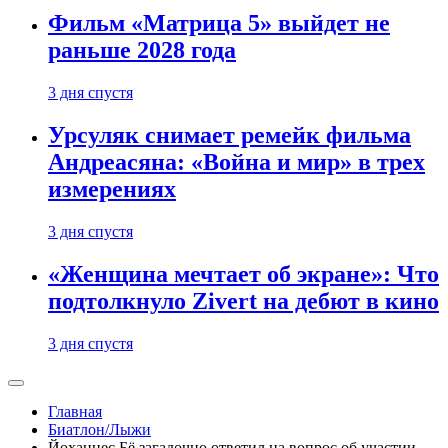
Фильм «Матрица 5» выйдет не
раньше 2028 года
3 дня спустя
Урсуляк снимает ремейк фильма
Андреасяна: «Война и мир» в трех
измерениях
3 дня спустя
«Женщина мечтает об экране»: Что
подтолкнуло Zivert на дебют в кино
3 дня спустя
Главная
Биатлон/Лыжи
Йоханнес Бё загадочно ответил на вопрос об участии