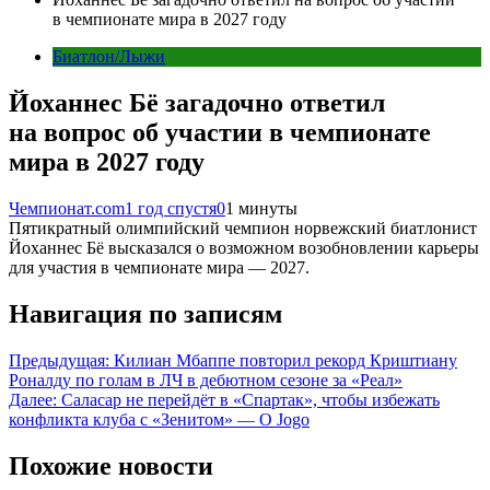
в чемпионате мира в 2027 году
Биатлон/Лыжи
Йоханнес Бё загадочно ответил
на вопрос об участии в чемпионате
мира в 2027 году
Чемпионат.com
1 год спустя
0
1 минуты
Пятикратный олимпийский чемпион норвежский биатлонист
Йоханнес Бё высказался о возможном возобновлении карьеры
для участия в чемпионате мира — 2027.
Навигация по записям
Предыдущая:
Килиан Мбаппе повторил рекорд Криштиану
Роналду по голам в ЛЧ в дебютном сезоне за «Реал»
Далее:
Саласар не перейдёт в «Спартак», чтобы избежать
конфликта клуба с «Зенитом» — O Jogo
Похожие новости