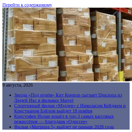
Перейти к содержимому
9 августа, 2026
Звезда «Под огнём» Кит Коннор сыграет Циклопа из
Людей Икс в фильмах Marvel
Спортивный фильм «Мэдден» с Николасом Кейджем и
Кристианом Бэйлом выйдет 18 ноября
Кристофер Нолан вошёл в топ-3 самых кассовых
режиссёров — благодаря «Одиссее»
Фильм «Матрица 5» выйдет не раньше 2028 года