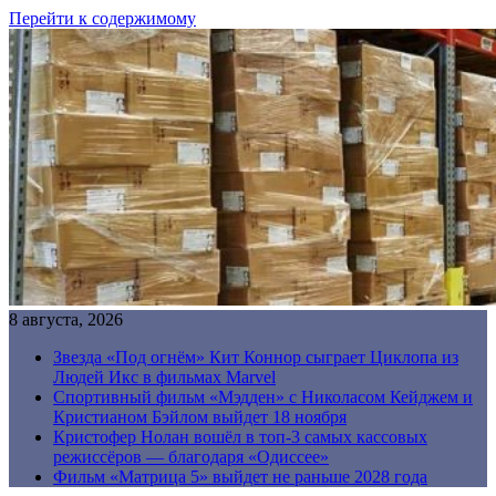
Перейти к содержимому
8 августа, 2026
Звезда «Под огнём» Кит Коннор сыграет Циклопа из
Людей Икс в фильмах Marvel
Спортивный фильм «Мэдден» с Николасом Кейджем и
Кристианом Бэйлом выйдет 18 ноября
Кристофер Нолан вошёл в топ-3 самых кассовых
режиссёров — благодаря «Одиссее»
Фильм «Матрица 5» выйдет не раньше 2028 года