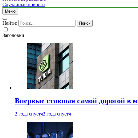
Случайные новости
Меню
Найти:
Заголовки
Впервые ставшая самой дорогой в 
2 года спустя
2 года спустя