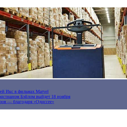
ей Икс в фильмах Marvel
истианом Бэйлом выйдет 18 ноября
ров — благодаря «Одиссее»