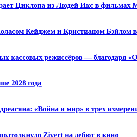
рает Циклопа из Людей Икс в фильмах 
оласом Кейджем и Кристианом Бэйлом в
ых кассовых режиссёров — благодаря «О
ше 2028 года
реасяна: «Война и мир» в трех измерен
одтолкнуло Zivert на дебют в кино