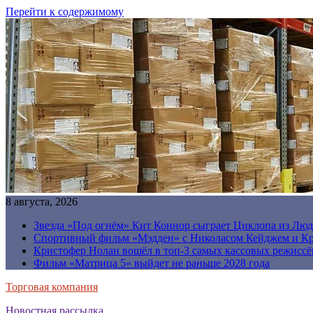
Перейти к содержимому
8 августа, 2026
Звезда «Под огнём» Кит Коннор сыграет Циклопа из Люд
Спортивный фильм «Мэдден» с Николасом Кейджем и Кр
Кристофер Нолан вошёл в топ-3 самых кассовых режиссё
Фильм «Матрица 5» выйдет не раньше 2028 года
Торговая компания
Новостная рассылка