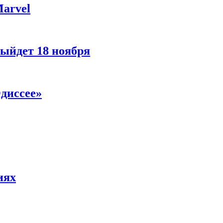
Marvel
ыйдет 18 ноября
диссее»
иях