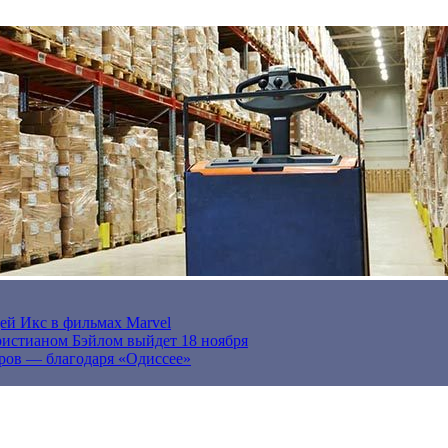
ей Икс в фильмах Marvel
истианом Бэйлом выйдет 18 ноября
ров — благодаря «Одиссее»