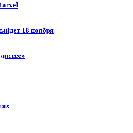
Marvel
ыйдет 18 ноября
диссее»
иях