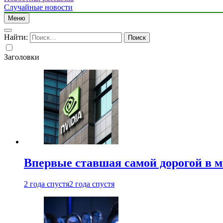
Случайные новости
Меню
Найти:
Заголовки
Впервые ставшая самой дорогой в 
2 года спустя
2 года спустя