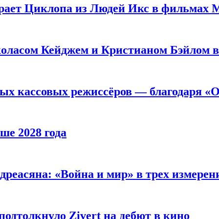
рает Циклопа из Людей Икс в фильмах 
оласом Кейджем и Кристианом Бэйлом в
ых кассовых режиссёров — благодаря «О
ше 2028 года
реасяна: «Война и мир» в трех измерен
одтолкнуло Zivert на дебют в кино