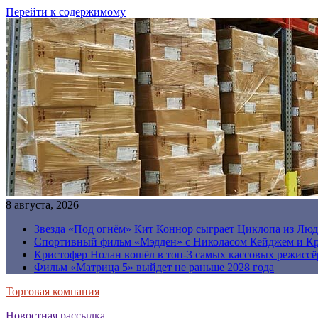
Перейти к содержимому
8 августа, 2026
Звезда «Под огнём» Кит Коннор сыграет Циклопа из Люд
Спортивный фильм «Мэдден» с Николасом Кейджем и Кр
Кристофер Нолан вошёл в топ-3 самых кассовых режиссё
Фильм «Матрица 5» выйдет не раньше 2028 года
Торговая компания
Новостная рассылка