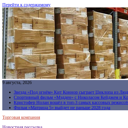
Перейти к содержимому
9 августа, 2026
Звезда «Под огнём» Кит Коннор сыграет Циклопа из Люд
Спортивный фильм «Мэдден» с Николасом Кейджем и Кр
Кристофер Нолан вошёл в топ-3 самых кассовых режиссё
Фильм «Матрица 5» выйдет не раньше 2028 года
Торговая компания
Новостная рассылка