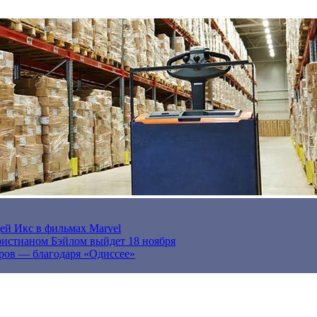
ей Икс в фильмах Marvel
истианом Бэйлом выйдет 18 ноября
ров — благодаря «Одиссее»