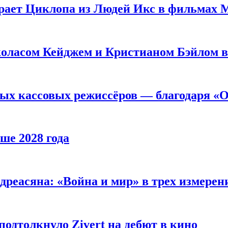
рает Циклопа из Людей Икс в фильмах 
оласом Кейджем и Кристианом Бэйлом в
ых кассовых режиссёров — благодаря «О
ше 2028 года
реасяна: «Война и мир» в трех измерен
одтолкнуло Zivert на дебют в кино