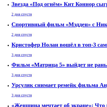
Звезда «Под огнём» Кит Коннор сыг
2 дня спустя
Спортивный фильм «Мэдден» с Ник
2 дня спустя
Кристофер Нолан вошёл в топ-3 сам
3 дня спустя
Фильм «Матрица 5» выйдет не рань
3 дня спустя
Урсуляк снимает ремейк фильма Анд
3 дня спустя
«Женщина мечтает об экране»: Что п