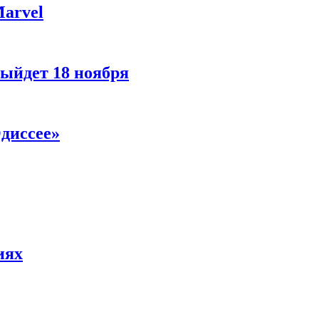
Marvel
ыйдет 18 ноября
диссее»
иях