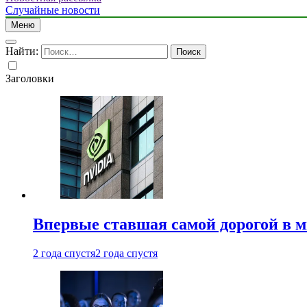
Случайные новости
Меню
Найти:
Заголовки
Впервые ставшая самой дорогой в 
2 года спустя
2 года спустя