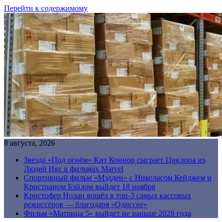
Перейти к содержимому
8 августа, 2026
Звезда «Под огнём» Кит Коннор сыграет Циклопа из
Людей Икс в фильмах Marvel
Спортивный фильм «Мэдден» с Николасом Кейджем и
Кристианом Бэйлом выйдет 18 ноября
Кристофер Нолан вошёл в топ-3 самых кассовых
режиссёров — благодаря «Одиссее»
Фильм «Матрица 5» выйдет не раньше 2028 года