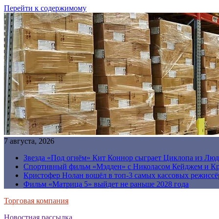
Перейти к содержимому
7 августа, 2026
Звезда «Под огнём» Кит Коннор сыграет Циклопа из Люд
Спортивный фильм «Мэдден» с Николасом Кейджем и Кр
Кристофер Нолан вошёл в топ-3 самых кассовых режиссё
Фильм «Матрица 5» выйдет не раньше 2028 года
Торговая компания
Новостная рассылка