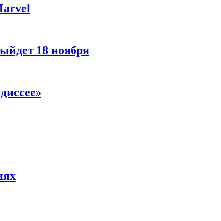
Marvel
ыйдет 18 ноября
диссее»
иях