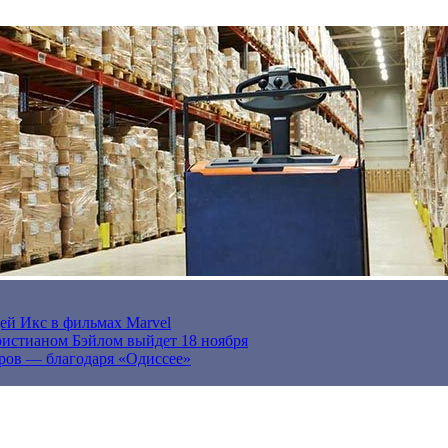
ей Икс в фильмах Marvel
истианом Бэйлом выйдет 18 ноября
ров — благодаря «Одиссее»