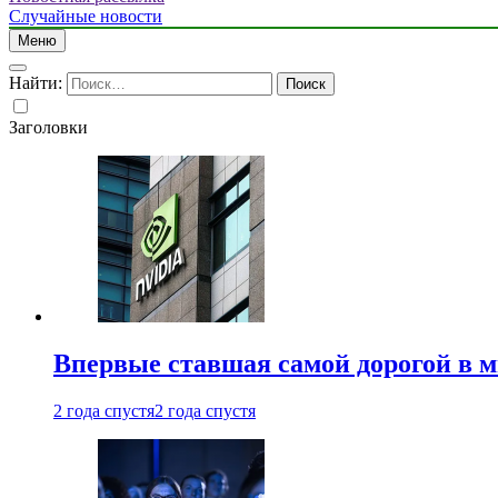
Случайные новости
Меню
Найти:
Заголовки
Впервые ставшая самой дорогой в 
2 года спустя
2 года спустя