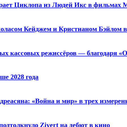
рает Циклопа из Людей Икс в фильмах 
оласом Кейджем и Кристианом Бэйлом в
ых кассовых режиссёров — благодаря «О
ше 2028 года
реасяна: «Война и мир» в трех измерен
одтолкнуло Zivert на дебют в кино