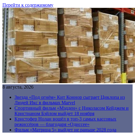
Перейти к содержимому
8 августа, 2026
Звезда «Под огнём» Кит Коннор сыграет Циклопа из
Людей Икс в фильмах Marvel
Спортивный фильм «Мэдден» с Николасом Кейджем и
Кристианом Бэйлом выйдет 18 ноября
Кристофер Нолан вошёл в топ-3 самых кассовых
режиссёров — благодаря «Одиссее»
Фильм «Матрица 5» выйдет не раньше 2028 года