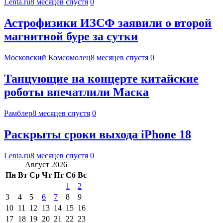
Lenta.ru
8 месяцев спустя
0
Астрофизики ИЗСФ заявили о второй
магнитной буре за сутки
Московский Комсомолец
8 месяцев спустя
0
Танцующие на концерте китайские
роботы впечатлили Маска
Рамблер
8 месяцев спустя
0
Раскрыты сроки выхода iPhone 18
Lenta.ru
8 месяцев спустя
0
Август 2026
Пн
Вт
Ср
Чт
Пт
Сб
Вс
1
2
3
4
5
6
7
8
9
10
11
12
13
14
15
16
17
18
19
20
21
22
23