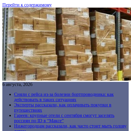
Перейти к содержимому
6 августа, 2026
Сняли с рейса из-за болезни бортпроводника: как
действовать в таких ситуациях
Эксперты рассказали, как оплачивать покупки в
путешествиях
Гареев: крупные отели с сентября смогут заселять
россиян по ID в “Максе”
Нижегородцам рассказали, как часто стоит мыть голову