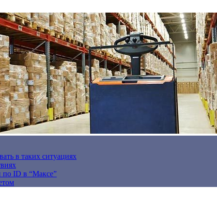
вать в таких ситуациях
твиях
н по ID в “Максе”
етом