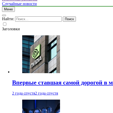
Случайные новости
Меню
Найти:
Заголовки
Впервые ставшая самой дорогой в 
2 года спустя
2 года спустя