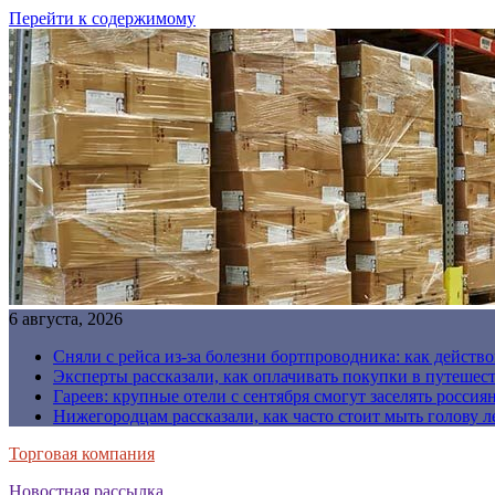
Перейти к содержимому
6 августа, 2026
Сняли с рейса из-за болезни бортпроводника: как действо
Эксперты рассказали, как оплачивать покупки в путешес
Гареев: крупные отели с сентября смогут заселять россия
Нижегородцам рассказали, как часто стоит мыть голову л
Торговая компания
Новостная рассылка