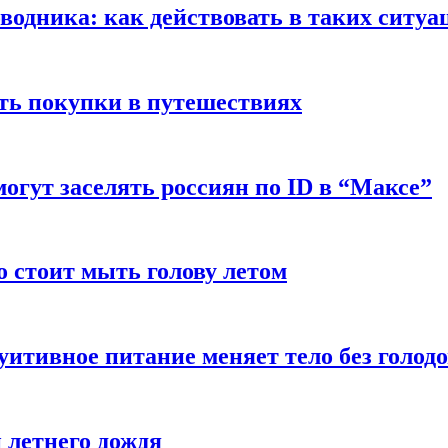
оводника: как действовать в таких ситуа
ть покупки в путешествиях
могут заселять россиян по ID в “Максе”
о стоит мыть голову летом
уитивное питание меняет тело без голод
 летнего дождя