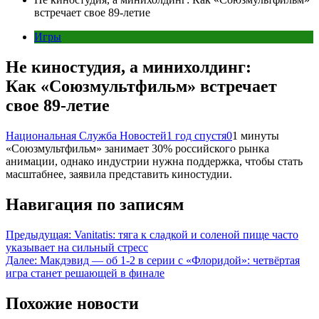
встречает свое 89-летие
Игры
Не киностудия, а минихолдинг:
Как «Союзмультфильм» встречает
свое 89-летие
Национальная Служба Новостей
1 год спустя
0
1 минуты
«Союзмультфильм» занимает 30% российского рынка
анимации, однако индустрии нужна поддержка, чтобы стать
масштабнее, заявила представить киностудии.
Навигация по записям
Предыдущая:
Vanitatis: тяга к сладкой и соленой пище часто
указывает на сильный стресс
Далее:
Макдэвид — об 1-2 в серии с «Флоридой»: четвёртая
игра станет решающей в финале
Похожие новости