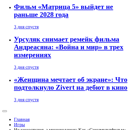
Фильм «Матрица 5» выйдет не
раньше 2028 года
3 дня спустя
Урсуляк снимает ремейк фильма
Андреасяна: «Война и мир» в трех
измерениях
3 дня спустя
«Женщина мечтает об экране»: Что
подтолкнуло Zivert на дебют в кино
3 дня спустя
Главная
Игры
Не киностудия, а минихолдинг: Как «Союзмультфильм»