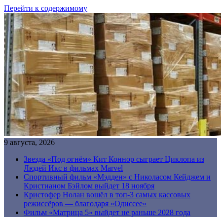
Перейти к содержимому
9 августа, 2026
Звезда «Под огнём» Кит Коннор сыграет Циклопа из
Людей Икс в фильмах Marvel
Спортивный фильм «Мэдден» с Николасом Кейджем и
Кристианом Бэйлом выйдет 18 ноября
Кристофер Нолан вошёл в топ-3 самых кассовых
режиссёров — благодаря «Одиссее»
Фильм «Матрица 5» выйдет не раньше 2028 года