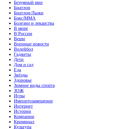
Безумный мир
Биатлон
Биатлон/Лыжи
Бокс/MMA
Болезни и лекарства
В мире
В России
Вещи
Военные новости
Волейбол
Гаджеты
Дети
Дом и сад
Еда
Звёзды
Здоровье
Зимние виды спорта
ЗОЖ
Игры
Импортозамещение
Интернет
Истории
Компании
Криминал
Культура