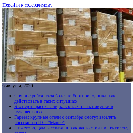
Перейти к содержимому
6 августа, 2026
Сняли с рейса из-за болезни бортпроводника: как
действовать в таких ситуациях
Эксперты рассказали, как оплачивать покупки в
путешествиях
Гареев: крупные отели с сентября смогут заселять
россиян по ID в “Максе”
Нижегородцам рассказали, как часто стоит мыть голову