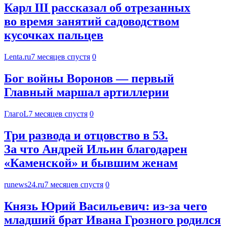
Карл III рассказал об отрезанных
во время занятий садоводством
кусочках пальцев
Lenta.ru
7 месяцев спустя
0
Бог войны Воронов — первый
Главный маршал артиллерии
ГлагоL
7 месяцев спустя
0
Три развода и отцовство в 53.
За что Андрей Ильин благодарен
«Каменской» и бывшим женам
runews24.ru
7 месяцев спустя
0
Князь Юрий Васильевич: из-за чего
младший брат Ивана Грозного родился