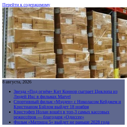
Перейти к содержимому
8 августа, 2026
Звезда «Под огнём» Кит Коннор сыграет Циклопа из
Людей Икс в фильмах Marvel
Спортивный фильм «Мэдден» с Николасом Кейджем и
Кристианом Бэйлом выйдет 18 ноября
Кристофер Нолан вошёл в топ-3 самых кассовых
режиссёров — благодаря «Одиссее»
Фильм «Матрица 5» выйдет не раньше 2028 года