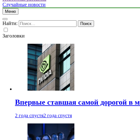
Случайные новости
Меню
Найти:
Заголовки
Впервые ставшая самой дорогой в 
2 года спустя
2 года спустя