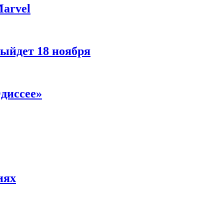
Marvel
ыйдет 18 ноября
диссее»
иях