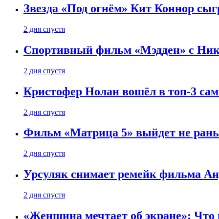
Звезда «Под огнём» Кит Коннор сыг
2 дня спустя
Спортивный фильм «Мэдден» с Ник
2 дня спустя
Кристофер Нолан вошёл в топ-3 сам
2 дня спустя
Фильм «Матрица 5» выйдет не рань
2 дня спустя
Урсуляк снимает ремейк фильма Анд
2 дня спустя
«Женщина мечтает об экране»: Что п