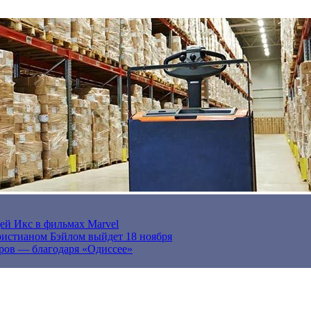
ей Икс в фильмах Marvel
истианом Бэйлом выйдет 18 ноября
ров — благодаря «Одиссее»