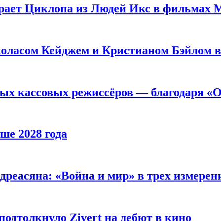
рает Циклопа из Людей Икс в фильмах 
оласом Кейджем и Кристианом Бэйлом в
ых кассовых режиссёров — благодаря «О
ше 2028 года
реасяна: «Война и мир» в трех измерен
одтолкнуло Zivert на дебют в кино