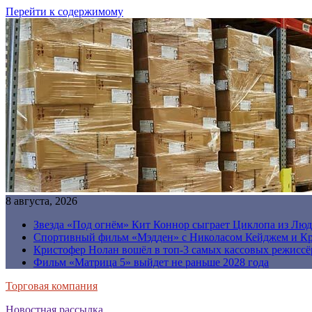
Перейти к содержимому
8 августа, 2026
Звезда «Под огнём» Кит Коннор сыграет Циклопа из Люд
Спортивный фильм «Мэдден» с Николасом Кейджем и Кр
Кристофер Нолан вошёл в топ-3 самых кассовых режиссё
Фильм «Матрица 5» выйдет не раньше 2028 года
Торговая компания
Новостная рассылка