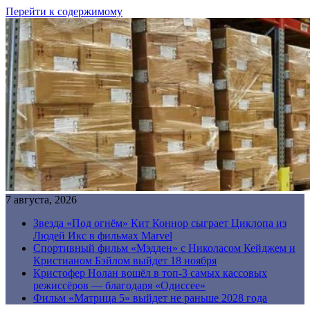
Перейти к содержимому
7 августа, 2026
Звезда «Под огнём» Кит Коннор сыграет Циклопа из
Людей Икс в фильмах Marvel
Спортивный фильм «Мэдден» с Николасом Кейджем и
Кристианом Бэйлом выйдет 18 ноября
Кристофер Нолан вошёл в топ-3 самых кассовых
режиссёров — благодаря «Одиссее»
Фильм «Матрица 5» выйдет не раньше 2028 года