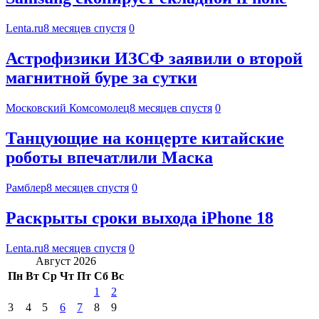
Lenta.ru
8 месяцев спустя
0
Астрофизики ИЗСФ заявили о второй
магнитной буре за сутки
Московский Комсомолец
8 месяцев спустя
0
Танцующие на концерте китайские
роботы впечатлили Маска
Рамблер
8 месяцев спустя
0
Раскрыты сроки выхода iPhone 18
Lenta.ru
8 месяцев спустя
0
Август 2026
Пн
Вт
Ср
Чт
Пт
Сб
Вс
1
2
3
4
5
6
7
8
9