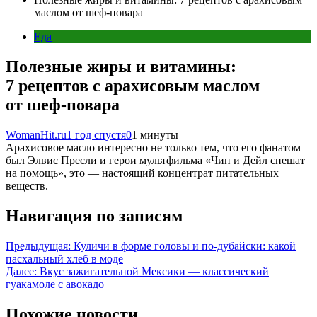
маслом от шеф-повара
Еда
Полезные жиры и витамины:
7 рецептов с арахисовым маслом
от шеф-повара
WomanHit.ru
1 год спустя
0
1 минуты
Арахисовое масло интересно не только тем, что его фанатом
был Элвис Пресли и герои мультфильма «Чип и Дейл спешат
на помощь», это — настоящий концентрат питательных
веществ.
Навигация по записям
Предыдущая:
Куличи в форме головы и по-дубайски: какой
пасхальный хлеб в моде
Далее:
Вкус зажигательной Мексики — классический
гуакамоле с авокадо
Похожие новости