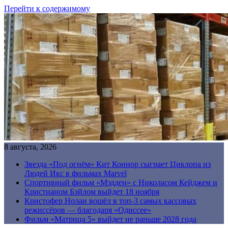
Перейти к содержимому
8 августа, 2026
Звезда «Под огнём» Кит Коннор сыграет Циклопа из
Людей Икс в фильмах Marvel
Спортивный фильм «Мэдден» с Николасом Кейджем и
Кристианом Бэйлом выйдет 18 ноября
Кристофер Нолан вошёл в топ-3 самых кассовых
режиссёров — благодаря «Одиссее»
Фильм «Матрица 5» выйдет не раньше 2028 года